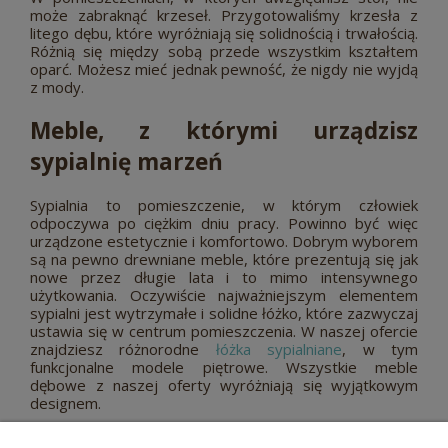
może zabraknąć krzeseł. Przygotowaliśmy krzesła z
litego dębu, które wyróżniają się solidnością i trwałością.
Różnią się między sobą przede wszystkim kształtem
oparć. Możesz mieć jednak pewność, że nigdy nie wyjdą
z mody.
Meble, z którymi urządzisz
sypialnię marzeń
Sypialnia to pomieszczenie, w którym człowiek
odpoczywa po ciężkim dniu pracy. Powinno być więc
urządzone estetycznie i komfortowo. Dobrym wyborem
są na pewno drewniane meble, które prezentują się jak
nowe przez długie lata i to mimo intensywnego
użytkowania. Oczywiście najważniejszym elementem
sypialni jest wytrzymałe i solidne łóżko, które zazwyczaj
ustawia się w centrum pomieszczenia. W naszej ofercie
znajdziesz różnorodne
łóżka sypialniane
, w tym
funkcjonalne modele piętrowe. Wszystkie meble
dębowe z naszej oferty wyróżniają się wyjątkowym
designem.
W sypialni powinny znaleźć się również pojemne komody