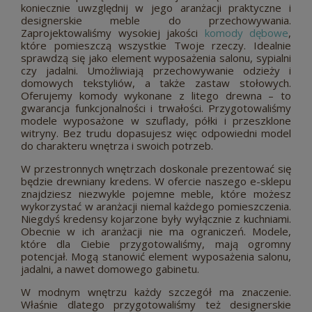
koniecznie uwzględnij w jego aranżacji praktyczne i
designerskie meble do przechowywania.
Zaprojektowaliśmy wysokiej jakości
komody dębowe
,
które pomieszczą wszystkie Twoje rzeczy. Idealnie
sprawdzą się jako element wyposażenia salonu, sypialni
czy jadalni. Umożliwiają przechowywanie odzieży i
domowych tekstyliów, a także zastaw stołowych.
Oferujemy komody wykonane z litego drewna – to
gwarancja funkcjonalności i trwałości. Przygotowaliśmy
modele wyposażone w szuflady, półki i przeszklone
witryny. Bez trudu dopasujesz więc odpowiedni model
do charakteru wnętrza i swoich potrzeb.
W przestronnych wnętrzach doskonale prezentować się
będzie drewniany kredens. W ofercie naszego e-sklepu
znajdziesz niezwykle pojemne meble, które możesz
wykorzystać w aranżacji niemal każdego pomieszczenia.
Niegdyś kredensy kojarzone były wyłącznie z kuchniami.
Obecnie w ich aranżacji nie ma ograniczeń. Modele,
które dla Ciebie przygotowaliśmy, mają ogromny
potencjał. Mogą stanowić element wyposażenia salonu,
jadalni, a nawet domowego gabinetu.
W modnym wnętrzu każdy szczegół ma znaczenie.
Właśnie dlatego przygotowaliśmy też designerskie