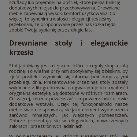
szuflady lub pojemniki na pościel, które pełnią funkcję
dodatkowych miejsc do przechowywania. Drewniane
meble zapewniają wysoki komfort użytkowania. Co
więcej, to synonim trwałości i elegancji. Jesteśmy
przekonani, że proponowane przez nas łóżka będą
zdobić Twoją sypialnię przez długie lata.
Drewniane stoły i eleganckie
krzesła
Stół jadalniany jest miejscem, które z reguły skupia całą
rodzinę. To właśnie przy nim spotykamy się z bliskimi, by
zjeść posiłek i wymienić się informacjami dotyczącymi
przebiegu dnia. Prezentowane przez nas stoły zostały
wykonane z litego drewna, co gwarantuje ich trwałość i
oryginalną estetykę. Są dostępne w różnych rozmiarach.
Co więcej, można powiększyć ich powierzchnię o dwie
dodatkowe wstawki. Dzięki tej funkcjonalności nasze
meble świetnie sprawdzą się jako element wyposażenia
zarówno mniejszych, jak większych pomieszczeń.
Dobrze prezentują się w eleganckich, nowoczesnych
salonach i przestronnych jadalniach.
W pomieszczeniach, w których uwzględnisz stół, nie