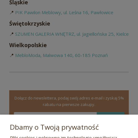
Śląskie
📍
PIK Pawilon Meblowy, ul. Leśna 16, Pawłowice
Świętokrzyskie
📍
SZUMEN GALERIA WNĘTRZ, ul. Jagiellońska 25, Kielce
Wielkopolskie
📍
MebloModa, Malwowa 140, 60-185 Poznań
Dołącz do newslettera, podaj swój adres e-mail i zyskaj 5%
rabatu na pierwsze zakupy.
zapisz się
Dbamy o Twoją prywatność
Pliki cookies i pokrewne im technologie umożliwiają