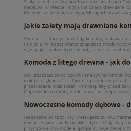
Szukasz mebla, który przetrwa pokolenia i nada Tw
meblowa. W ofercie Hugon znajdziesz drewniane komo
ich nowoczesne wnętrza wypełnił zapach prawdziweg
Jakie zalety mają drewniane ko
Materiał, z którego powstają komody, wpływa na i
usłojenia. W naszej ofercie znajdziesz meble wyko
wymagają regularnej pielęgnacji, ale w zamian oferuj
Komoda z litego drewna - jak d
Jeśli urządzasz salon, szeroka i masywna komoda dębo
mniejszej głębokości, który nie przytłoczy przest
prześcieradeł oraz ubrań. Pamiętaj, aby przed zak
Odpowiednio dobrany model powinien komponować się
Nowoczesne komody dębowe - do
Niezależnie od tego, czy preferujesz surowy minim
nowoczesnym skandynawskim stylu cechują się prosto
przygotowaliśmy modele łączące surowe drewno z me