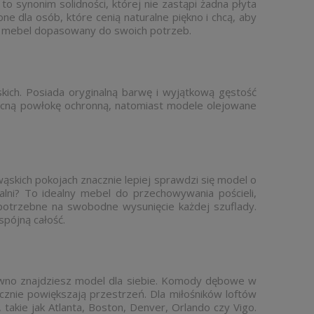
synonim solidności, której nie zastąpi żadna płyta
 dla osób, które cenią naturalne piękno i chcą, aby
z mebel dopasowany do swoich potrzeb.
ich. Posiada oryginalną barwę i wyjątkową gęstość
mocną powłokę ochronną, natomiast modele olejowane
wąskich pokojach znacznie lepiej sprawdzi się model o
alni? To idealny mebel do przechowywania pościeli,
 potrzebne na swobodne wysunięcie każdej szuflady.
pójną całość.
pewno znajdziesz model dla siebie. Komody dębowe w
cznie powiększają przestrzeń. Dla miłośników loftów
kie jak Atlanta, Boston, Denver, Orlando czy Vigo.