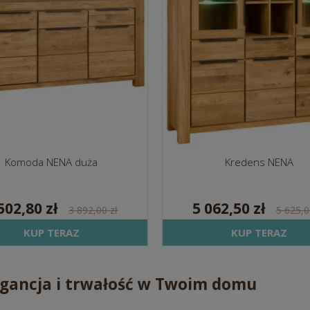
Komoda NENA duża
Kredens NENA
502,80 zł
5 062,50 zł
3 892,00 zł
5 625,0
KUP TERAZ
KUP TERAZ
gancja i trwałość w Twoim domu