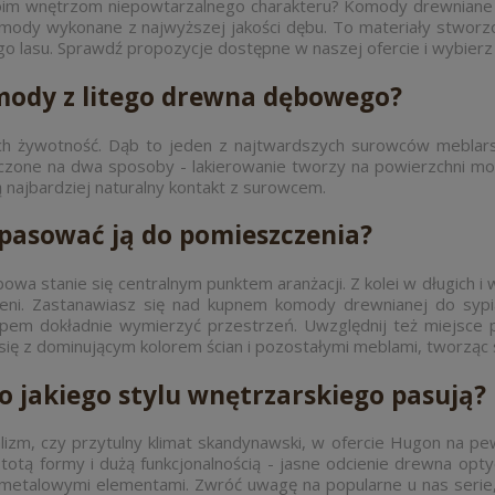
oim wnętrzom niepowtarzalnego charakteru? Komody drewniane to 
dy wykonane z najwyższej jakości dębu. To materiały stworzone
o lasu. Sprawdź propozycje dostępne w naszej ofercie i wybier
mody z litego drewna dębowego?
ch żywotność. Dąb to jeden z najtwardszych surowców meblarsk
ńczone na dwa sposoby - lakierowanie tworzy na powierzchni 
ą najbardziej naturalny kontakt z surowcem.
opasować ją do pomieszczenia?
wa stanie się centralnym punktem aranżacji. Z kolei w długich i 
rzeni. Zastanawiasz się nad kupnem komody drewnianej do sypi
upem dokładnie wymierzyć przestrzeń. Uwzględnij też miejsce
 z dominującym kolorem ścian i pozostałymi meblami, tworząc s
 jakiego stylu wnętrzarskiego pasują?
alizm, czy przytulny klimat skandynawski, w ofercie Hugon na 
tą formy i dużą funkcjonalnością - jasne odcienie drewna opty
talowymi elementami. Zwróć uwagę na popularne u nas serie, ta