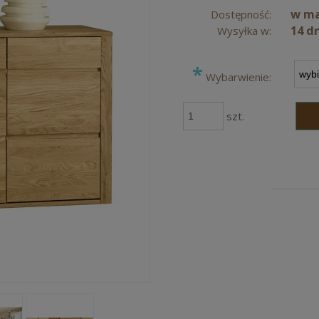
w m
Dostępność:
14 d
Wysyłka w:
*
Wybarwienie:
szt.