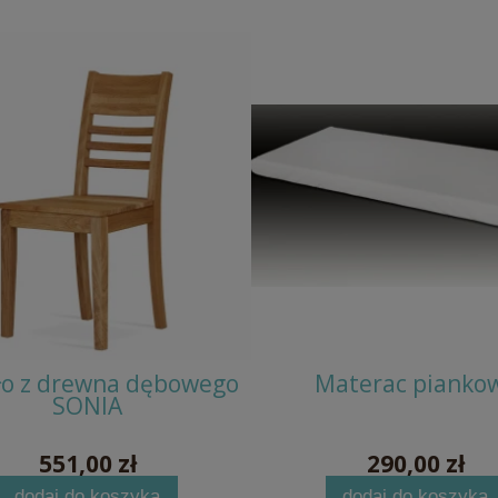
ło z drewna dębowego
Materac pianko
SONIA
551,00 zł
290,00 zł
dodaj do koszyka
dodaj do koszyka