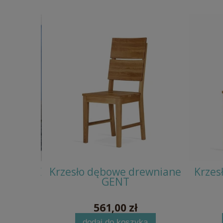
owe MIKE
Krzesło dębowe drewniane
Krzes
GENT
561,00 zł
dodaj do koszyka