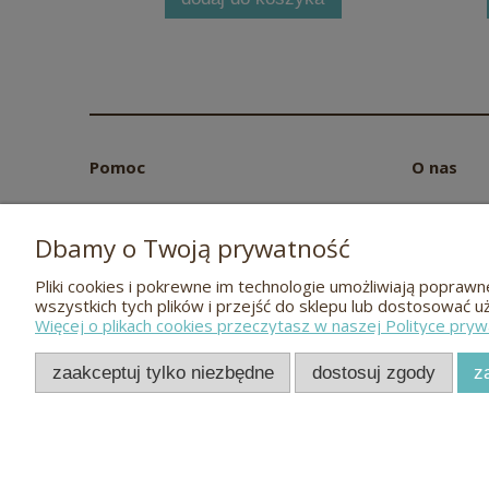
Pomoc
O nas
Zwroty i reklamacje
Kontakt
Pielęgnacja mebli
FAQ - Naj
Dbamy o Twoją prywatność
Polityka prywatności
O nas
Pliki cookies i pokrewne im technologie umożliwiają popra
Regulamin
Blog
wszystkich tych plików i przejść do sklepu lub dostosować u
Więcej o plikach cookies przeczytasz w naszej Polityce pryw
zaakceptuj tylko niezbędne
dostosuj zgody
z