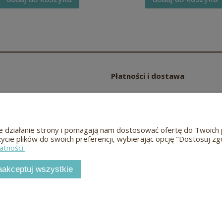
Płatności i dostawa
Czas i koszty dostawy
częściej zadawane pytania
Czas realizacji zamówienia
wne działanie strony i pomagają nam dostosować ofertę do Twoi
życie plików do swoich preferencji, wybierając opcję "Dostosuj zg
Odwiedź nas
atności.
aakceptuj wszystkie
Meble dębowe i bukowe
Hugon
© 2026
Sklep internetowy Shoper.pl