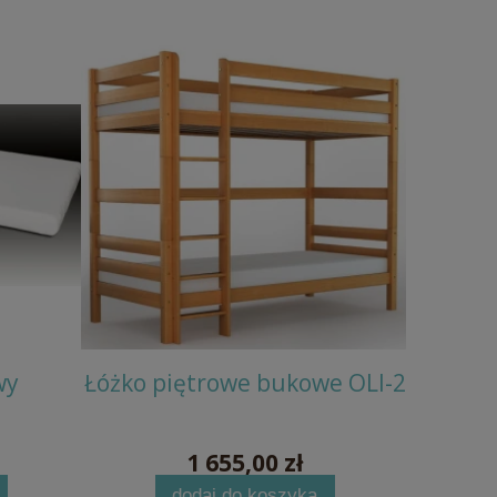
wy
Łóżko piętrowe bukowe OLI-2
Krzesł
1 655,00 zł
dodaj do koszyka