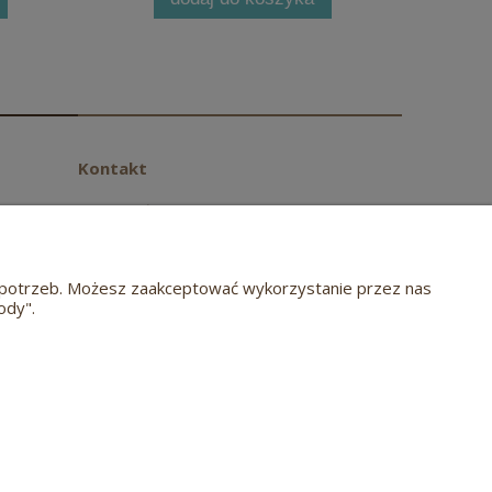
Kontakt
Przemysłowa 42
63-708 Rozdrażew
tel.
(62) 584 20 72
biuro@meblehugon.pl
ch potrzeb. Możesz zaakceptować wykorzystanie przez nas
ody".