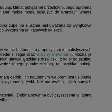
budując klimat przyjaznej przestrzeni. Jego ogromną
wniane meble mogą posłużyć do aranżacji wnętrz
ębina zupełnie słusznie jest uważana za wyjątkowo
do wykonania unikatowych kolekcji.
w wersji bielonej. To propozycja minimalistycznych
kredens, regał oraz
witryny drewniane
. Można je
ich ułatwiają szklane drzwiczki, z kolei do szuflad
wnież innego pomieszczenia, na przykład pokoju
ają ozdób. Ich naturalnym walorem jest usłojenie
iego wykonano deski. Nie ma dwóch takich samych
materiału. Dębina powinna być czyszczona wilgotną
wil
goci.