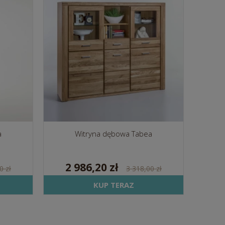
a
Witryna dębowa Tabea
2 986,20 zł
0 zł
3 318,00 zł
KUP TERAZ