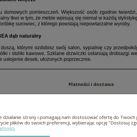
u domowych pomieszczeń. Większość osób zgodnie twierdzi,
lny tkwi w tym, że meble wpisują się niemal w każdą stylistykę
bróbkę surowiec, z którego powstają niepowtarzalne wyroby.
BEA dąb naturalny
duszą, którymi ozdobisz swój salon, sypialnię czy przedpok
 półki i stoliki kawowe. Szklane drzwiczki osłaniają drobiazgi 
e usłojenie desek, ułożonych poprzecznie.
Płatności i dostawa
Czas i koszty dostawy
częściej zadawane pytania
Czas realizacji zamówienia
wne działanie strony i pomagają nam dostosować ofertę do Twoi
życie plików do swoich preferencji, wybierając opcję "Dostosuj zg
Odwiedź nas
atności.