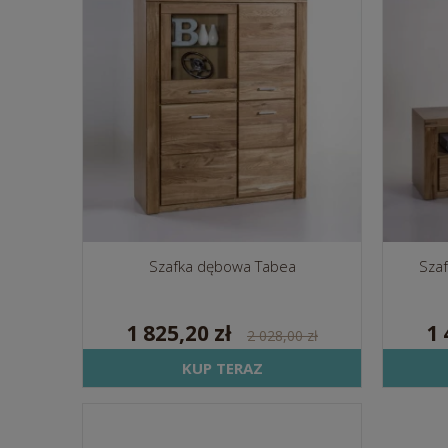
Szafka dębowa Tabea
Sza
1 825,20 zł
1 
2 028,00 zł
KUP TERAZ