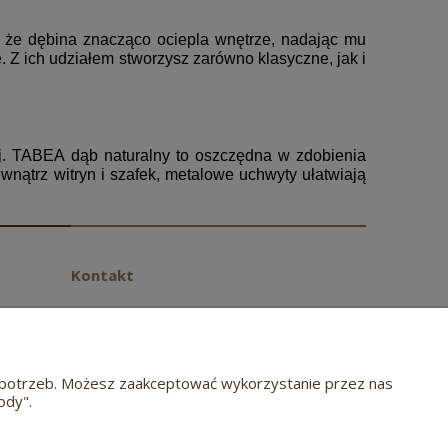
 że dębina znacząco ociepla wnętrze, nadając mu
. Z ich udziałem stworzysz zarówno klasyczne, jak i
ój. TABEA dąb naturalny to oszczędna w zdobienia
wewnątrz witryn i szafek, metalowe uchwyty ułatwiają
Kontakt
Przemysłowa 42
63-708 Rozdrażew
tel.
(62) 584 20 72
biuro@meblehugon.pl
ch potrzeb. Możesz zaakceptować wykorzystanie przez nas
ody".