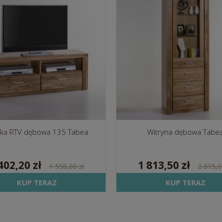
fka RTV dębowa 135 Tabea
Witryna dębowa Tabe
402,20 zł
1 813,50 zł
1 558,00 zł
2 015,0
KUP TERAZ
KUP TERAZ