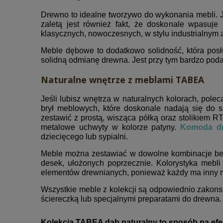
Drewno to idealne tworzywo do wykonania mebli. Jes
zaletą jest również fakt, że doskonale wpasuj
klasycznych, nowoczesnych, w stylu industrialnym a
Meble dębowe to dodatkowo solidność, która posłu
solidną odmianę drewna. Jest przy tym bardzo poda
Naturalne wnętrze z meblami TABEA
Jeśli lubisz wnętrza w naturalnych kolorach, pole
brył meblowych, które doskonale nadają się do 
zestawić z prostą, wisząca półką oraz stolikiem RT
metalowe uchwyty w kolorze patyny.
Komoda dr
dziecięcego lub sypialni.
Meble można zestawiać w dowolne kombinacje bez 
desek, ułożonych poprzecznie. Kolorystyka mebl
elementów drewnianych, ponieważ każdy ma inny r
Wszystkie meble z kolekcji są odpowiednio zakons
ściereczką lub specjalnymi preparatami do drewna
Kolekcja TABEA dąb naturalny to sposób na ef