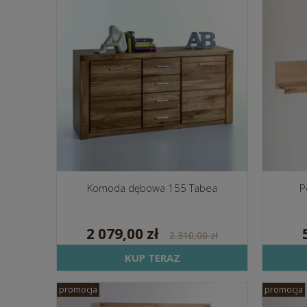
Komoda dębowa 155 Tabea
P
2 079,00 zł
2 310,00 zł
KUP TERAZ
promocja
promocja