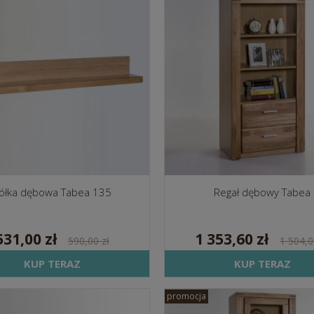
ółka dębowa Tabea 135
Regał dębowy Tabea
531,00 zł
1 353,60 zł
590,00 zł
1 504,0
KUP TERAZ
KUP TERAZ
promocja