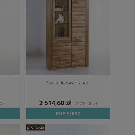
Szafa dębowa Tabea
2 514,60 zł
0 zł
2 794,00 zł
KUP TERAZ
promocja