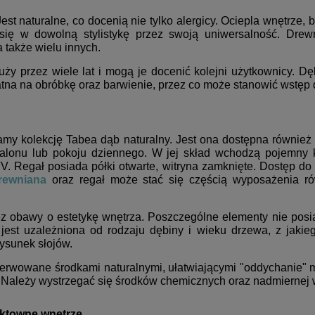
t naturalne, co docenią nie tylko alergicy. Ociepla wnętrze, 
e się w dowolną stylistykę przez swoją uniwersalność. Dre
 także wielu innych.
ży przez wiele lat i mogą je docenić kolejni użytkownicy. D
tna na obróbkę oraz barwienie, przez co może stanowić wstęp 
camy kolekcję Tabea dąb naturalny. Jest ona dostępna również 
salonu lub pokoju dziennego. W jej skład wchodzą pojemny 
V. Regał posiada półki otwarte, witryna zamknięte. Dostęp do n
ewniana
oraz regał może stać się częścią wyposażenia ró
obawy o estetykę wnętrza. Poszczególne elementy nie posiad
i jest uzależniona od rodzaju dębiny i wieku drzewa, z jak
ysunek słojów.
erwowane środkami naturalnymi, ułatwiającymi "oddychanie" 
. Należy wystrzegać się środków chemicznych oraz nadmiernej 
ektowne wnętrze