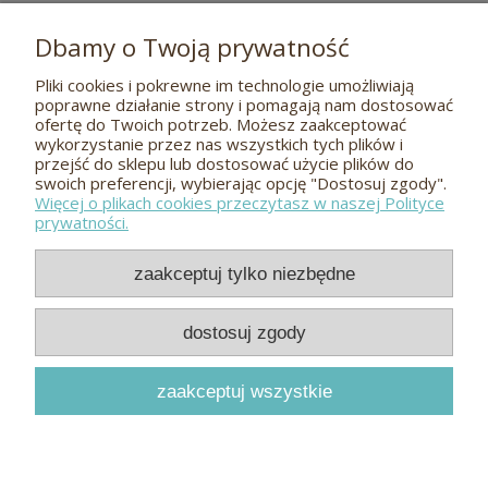
Dbamy o Twoją prywatność
Pliki cookies i pokrewne im technologie umożliwiają
Pomoc
poprawne działanie strony i pomagają nam dostosować
ofertę do Twoich potrzeb. Możesz zaakceptować
wykorzystanie przez nas wszystkich tych plików i
O nas
przejść do sklepu lub dostosować użycie plików do
swoich preferencji, wybierając opcję "Dostosuj zgody".
Więcej o plikach cookies przeczytasz w naszej Polityce
Płatności i dostawa
prywatności.
Kontakt
zaakceptuj tylko niezbędne
Odwiedź nas
dostosuj zgody
zaakceptuj wszystkie
Meble dębowe i bukowe
Hugon
© 2026
pokaż pełną wersję strony