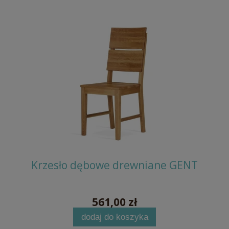
MIKE
Krzesło dębowe drewniane GENT
Kr
561,00 zł
dodaj do koszyka