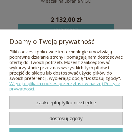
Wieszak na ubrania VIGO
2 132,00 zł
KUP TERAZ
Dbamy o Twoją prywatność
Pliki cookies i pokrewne im technologie umożliwiają
Pomoc
poprawne działanie strony i pomagają nam dostosować
ofertę do Twoich potrzeb. Możesz zaakceptować
wykorzystanie przez nas wszystkich tych plików i
O nas
przejść do sklepu lub dostosować użycie plików do
swoich preferencji, wybierając opcję "Dostosuj zgody".
Więcej o plikach cookies przeczytasz w naszej Polityce
Płatności i dostawa
prywatności.
Kontakt
zaakceptuj tylko niezbędne
Odwiedź nas
dostosuj zgody