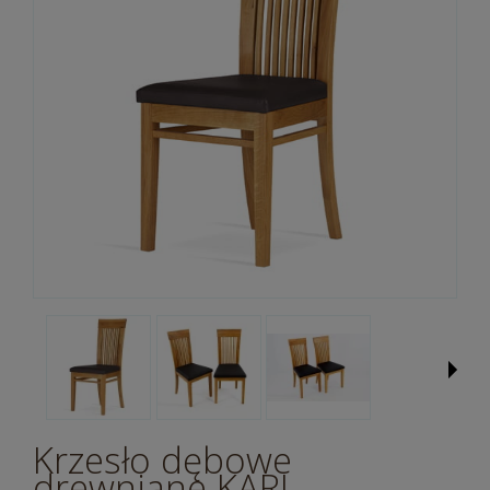
Krzesło dębowe
drewniane KARL