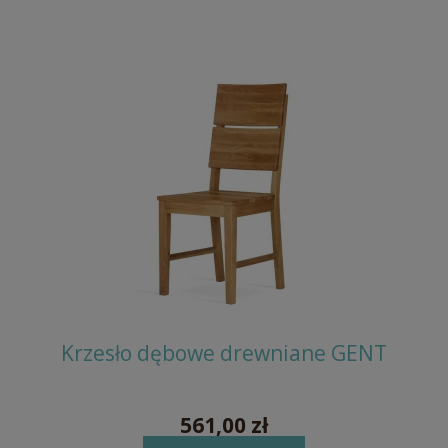
MIKE
Krzesło dębowe drewniane GENT
Kr
561,00 zł