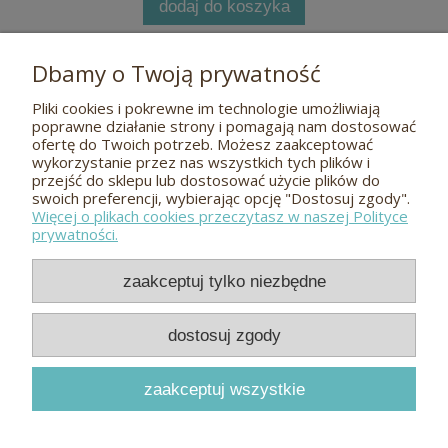
dodaj do koszyka
Dbamy o Twoją prywatność
Pliki cookies i pokrewne im technologie umożliwiają
Pomoc
poprawne działanie strony i pomagają nam dostosować
ofertę do Twoich potrzeb. Możesz zaakceptować
wykorzystanie przez nas wszystkich tych plików i
O nas
przejść do sklepu lub dostosować użycie plików do
swoich preferencji, wybierając opcję "Dostosuj zgody".
Więcej o plikach cookies przeczytasz w naszej Polityce
Płatności i dostawa
prywatności.
Kontakt
zaakceptuj tylko niezbędne
Odwiedź nas
dostosuj zgody
zaakceptuj wszystkie
Meble dębowe i bukowe
Hugon
© 2026