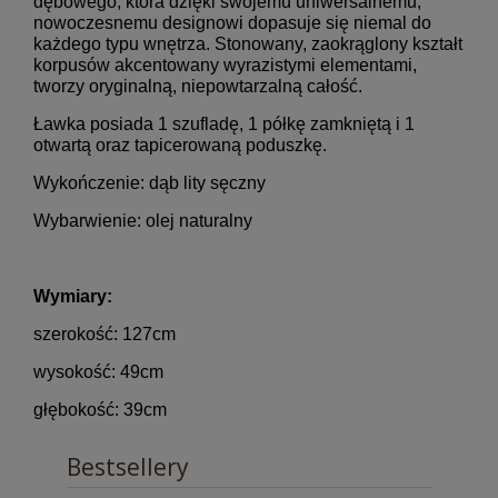
dębowego, która dzięki swojemu uniwersalnemu,
nowoczesnemu designowi dopasuje się niemal do
każdego typu wnętrza. Stonowany, zaokrąglony kształt
korpusów akcentowany wyrazistymi elementami,
tworzy oryginalną, niepowtarzalną całość.
Ławka posiada 1 szufladę, 1 półkę zamkniętą i 1
otwartą oraz tapicerowaną poduszkę.
Wykończenie: dąb lity sęczny
Wybarwienie: olej naturalny
Wymiary:
szerokość: 127cm
wysokość: 49cm
głębokość: 39cm
Bestsellery