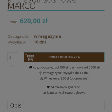
MARCO
620,00 zł
Cena:
w magazynie
Dostępność:
10 dni
Wysyłka w:
DODAJ DO KOSZYKA
szt.
🚚 Koszt dostawy: od 150 zł (darmowa od 5000 zł)
📦 W magazynie (wysyłka do 14 dni)
📥 Wniesienie: 350 zł (opcjonalnie)
🛡️ 24 miesiące gwarancji
🪵 Naturalne drewno dębowe
Opis