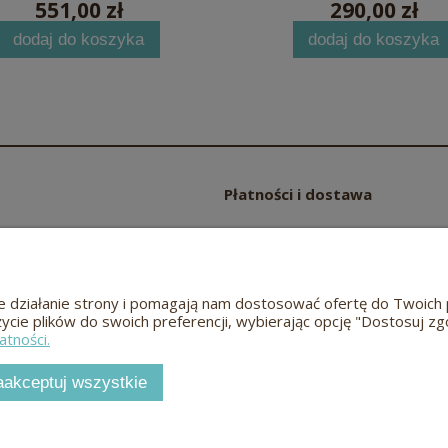
551,00 zł
290,00 zł
dodaj do koszyka
dodaj do koszyka
Płatności i dostawa
Czas i koszty dostawy
częściej zadawane pytania
Czas realizacji zamówienia
wne działanie strony i pomagają nam dostosować ofertę do Twoi
życie plików do swoich preferencji, wybierając opcję "Dostosuj zg
Odwiedź nas
atności.
aakceptuj wszystkie
Meble dębowe i bukowe
Hugon
© 2026