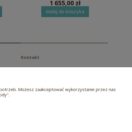
1 655,00 zł
dodaj do koszyka
Kontakt
Przemysłowa 42
63-708 Rozdrażew
tel.
(62) 584 20 72
biuro@meblehugon.pl
ch potrzeb. Możesz zaakceptować wykorzystanie przez nas
ody".