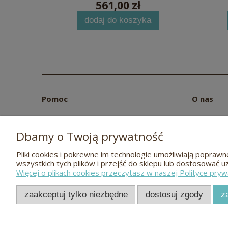
561,00 zł
dodaj do koszyka
Pomoc
O nas
Zwroty i reklamacje
Kontakt
Pielęgnacja mebli
FAQ - Naj
Dbamy o Twoją prywatność
Polityka prywatności
O nas
Pliki cookies i pokrewne im technologie umożliwiają popra
Regulamin
Blog
wszystkich tych plików i przejść do sklepu lub dostosować u
Więcej o plikach cookies przeczytasz w naszej Polityce pryw
zaakceptuj tylko niezbędne
dostosuj zgody
z