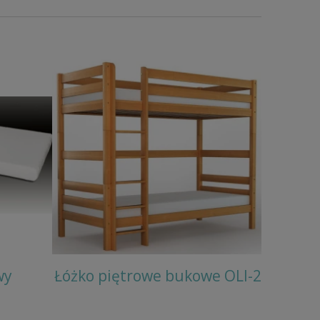
wy
Łóżko piętrowe bukowe OLI-2
Krzesł