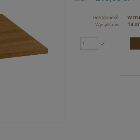
w m
Dostępność:
14 d
Wysyłka w:
szt.