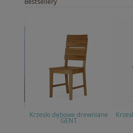
Bestsellery
owe MIKE
Krzesło dębowe drewniane
Krzes
GENT