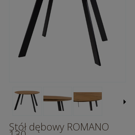
Stół dębowy ROMANO
130