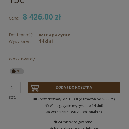
8 426,00 zł
Cena:
w magazynie
Dostępność:
14 dni
Wysyłka w:
Wosk twardy:
DODAJ DO KOSZYKA
szt.
🚚 Koszt dostawy: od 150 zł (darmowa od 5000 zł)
📦 W magazynie (wysyłka do 14 dni)
📥 Wniesienie: 350 zł (opcjonalnie)
🛡️ 24 miesiące gwarancji
🪵 Naturalne drewno dębowe