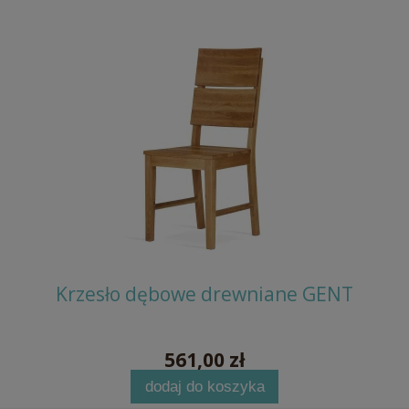
MIKE
Krzesło dębowe drewniane GENT
Kr
561,00 zł
dodaj do koszyka