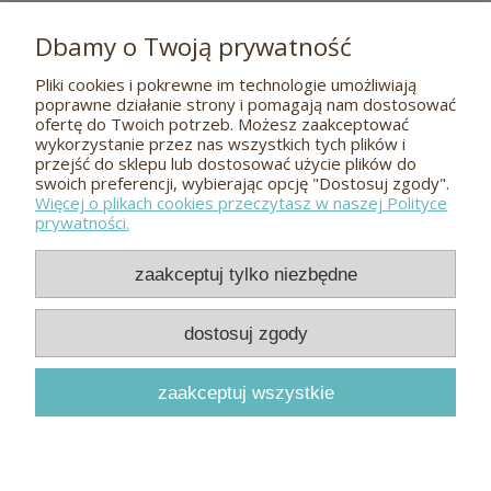
Dbamy o Twoją prywatność
Pliki cookies i pokrewne im technologie umożliwiają
Pomoc
poprawne działanie strony i pomagają nam dostosować
ofertę do Twoich potrzeb. Możesz zaakceptować
wykorzystanie przez nas wszystkich tych plików i
O nas
przejść do sklepu lub dostosować użycie plików do
swoich preferencji, wybierając opcję "Dostosuj zgody".
Więcej o plikach cookies przeczytasz w naszej Polityce
Płatności i dostawa
prywatności.
Kontakt
zaakceptuj tylko niezbędne
Odwiedź nas
dostosuj zgody
zaakceptuj wszystkie
Meble dębowe i bukowe
Hugon
© 2026
pokaż pełną wersję strony