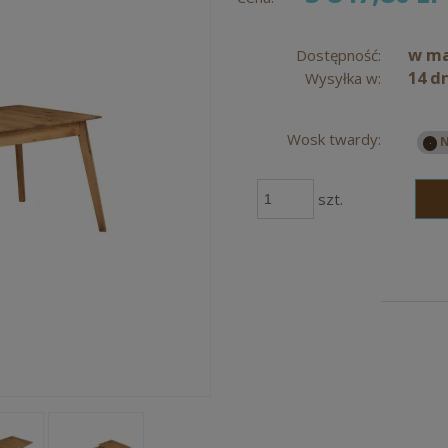
w m
Dostępność:
14 d
Wysyłka w:
Wosk twardy:
szt.