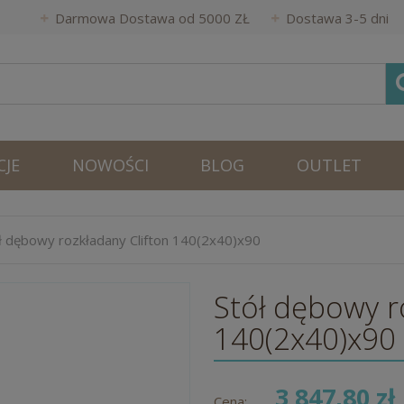
Darmowa Dostawa od 5000 ZŁ
Dostawa 3-5 dni
JE
NOWOŚCI
BLOG
OUTLET
ł dębowy rozkładany Clifton 140(2x40)x90
Stół dębowy r
140(2x40)x90
3 847,80 zł
Cena: