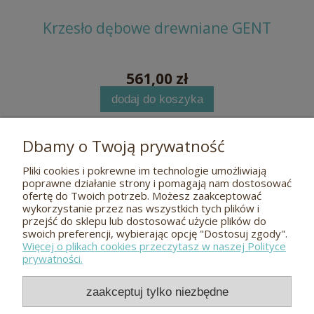
MIKE
Krzesło dębowe drewniane GENT
Kr
561,00 zł
dodaj do koszyka
Dbamy o Twoją prywatność
Pliki cookies i pokrewne im technologie umożliwiają
Pomoc
poprawne działanie strony i pomagają nam dostosować
ofertę do Twoich potrzeb. Możesz zaakceptować
wykorzystanie przez nas wszystkich tych plików i
O nas
przejść do sklepu lub dostosować użycie plików do
swoich preferencji, wybierając opcję "Dostosuj zgody".
Więcej o plikach cookies przeczytasz w naszej Polityce
Płatności i dostawa
prywatności.
Kontakt
zaakceptuj tylko niezbędne