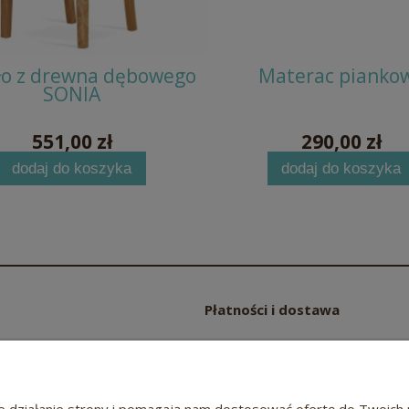
ło z drewna dębowego
Materac pianko
SONIA
551,00 zł
290,00 zł
dodaj do koszyka
dodaj do koszyka
Płatności i dostawa
Czas i koszty dostawy
częściej zadawane pytania
Czas realizacji zamówienia
wne działanie strony i pomagają nam dostosować ofertę do Twoi