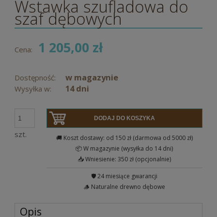
Wstawka szufladowa do
szaf dębowych
1 205,00 zł
Cena:
w magazynie
Dostępność:
14 dni
Wysyłka w:
DODAJ DO KOSZYKA
szt.
🚚 Koszt dostawy: od 150 zł (darmowa od 5000 zł)
📦 W magazynie (wysyłka do 14 dni)
📥 Wniesienie: 350 zł (opcjonalnie)
🛡️ 24 miesiące gwarancji
🪵 Naturalne drewno dębowe
Opis