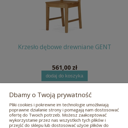
MIKE
Krzesło dębowe drewniane GENT
Kr
561,00 zł
dodaj do koszyka
Dbamy o Twoją prywatność
Pliki cookies i pokrewne im technologie umożliwiają
Pomoc
poprawne działanie strony i pomagają nam dostosować
ofertę do Twoich potrzeb. Możesz zaakceptować
wykorzystanie przez nas wszystkich tych plików i
O nas
przejść do sklepu lub dostosować użycie plików do